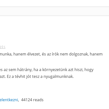
ZÉS
munka, hanem élvezet, és az írók nem dolgoznak, hanem
és az sem hátrány, ha a környezetünk azt hiszi, hogy
zt. Ez a tévhit jót tesz a nyugalmunknak.
jelentkezni
44124 reads