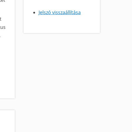
két
Jelszó visszaállítása
t
kus
.