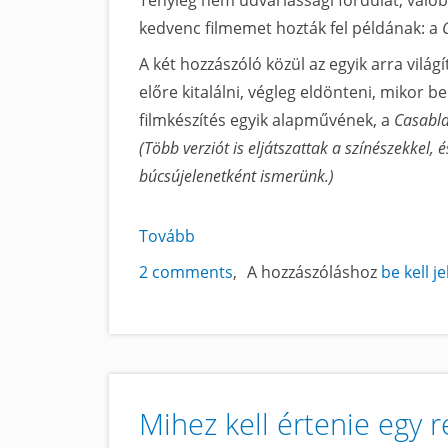
Tényleg nem udvariassági fordulat, való
kedvenc filmemet hozták fel példának: a
A két hozzászóló közül az egyik arra világ
előre kitalálni, végleg eldönteni, mikor 
filmkészítés egyik alapművének, a
Casabl
(Több verziót is eljátszattak a színészekkel,
búcsújelenetként ismerünk.)
Tovább
a
De
2 comments
A hozzászóláshoz
be kell j
én
akkor
is
ösztönösen
akarok
Mihez kell értenie egy 
írni!