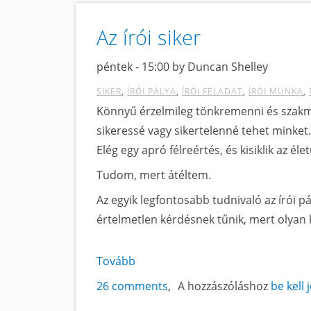
regényírónak?
című
Az írói siker
tartalomra
péntek - 15:00 by Duncan Shelley
SIKER
ÍRÓI PÁLYA
ÍRÓI FELADAT
ÍRÓI MUNKA
Könnyű érzelmileg tönkremenni és szakma
sikeressé vagy sikertelenné tehet minket.
Elég egy apró félreértés, és kisiklik az élet
Tudom, mert átéltem.
Az egyik legfontosabb tudnivaló az írói pá
értelmetlen kérdésnek tűnik, mert olyan
Tovább
a
Az
26 comments
A hozzászóláshoz
be kell 
írói