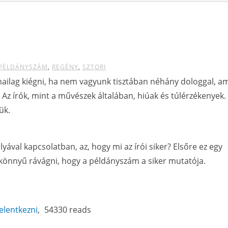
PÉLDÁNYSZÁM
REGÉNY
SZTORI
ilag kiégni, ha nem vagyunk tisztában néhány dologgal, a
 Az írók, mint a művészek általában, hiúak és túlérzékenyek.
ük.
lyával kapcsolatban, az, hogy mi az írói siker? Elsőre ez egy
 könnyű rávágni, hogy a példányszám a siker mutatója.
jelentkezni
54330 reads