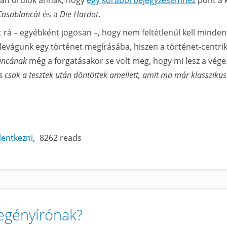
ban örülök annak, hogy
egy korábbi bejegyzésemhez
pont a 
Casablancát
és a
Die Hardot
.
ít rá – egyébként jogosan –, hogy nem feltétlenül kell minden
belevágunk egy történet megírásába, hiszen a történet-centri
ancának
még a forgatásakor se volt meg, hogy mi lesz a vége
 és csak a tesztek után döntöttek amellett, amit ma már klasszikus
elentkezni
8262 reads
regényírónak?