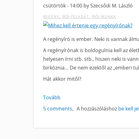
című
csütörtök - 14:00 by Szecsődi M. László
tartalomra
REGÉNY
ÍRÓI FELADAT
ÍRÓI MUNKA
A regényíró is ember. Neki is vannak álma
A regényírónak is boldogulnia kell az élet
helyesen írni stb. stb., hiszen neki is va
birkóznia… De nem ezektől az „emberi tul
Hát akkor mitől?
Tovább
a
Mihez
5 comments
A hozzászóláshoz
be kell j
kell
értenie
egy