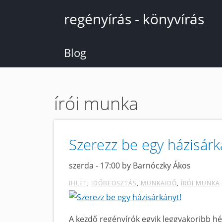
Ugrás
regényírás - könyvírás
a
tartalomra
Blog
írói munka
Szerezz be egy házisárk
szerda - 17:00 by Barnóczky Ákos
IHLET
IDŐBEOSZTÁS
MUNKAIDŐ
ÍRÓI MUNKA
A kezdő regényírók egyik leggyakoribb h