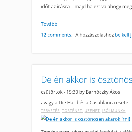
időt az írásra – majd ha ezt valahogy mego
Tovább
a
Szerezz
12 comments
A hozzászóláshoz
be kell 
be
egy
házisárkányt!
című
tartalomra
De én akkor is ösztönös
csütörtök - 15:30 by Barnóczky Ákos
avagy a Die Hard és a Casablanca esete
TERVEZÉS
TÖRTÉNET
ÜZENET
ÍRÓI MUNKA