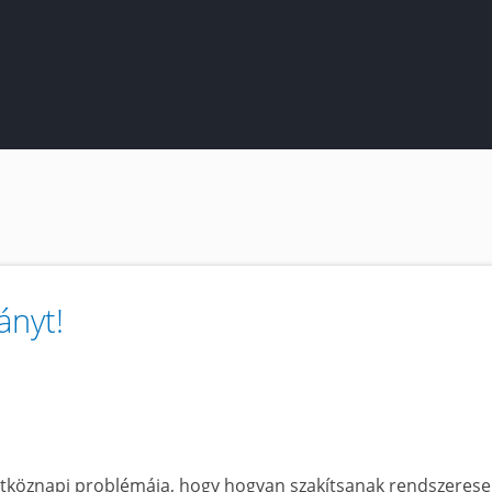
ányt!
étköznapi problémája, hogy hogyan szakítsanak rendszeres