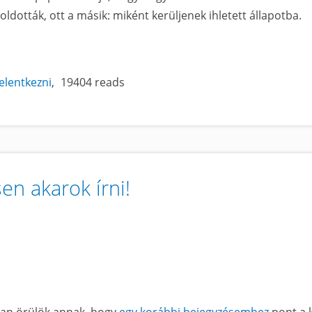
ldották, ott a másik: miként kerüljenek ihletett állapotba.
jelentkezni
19404 reads
en akarok írni!