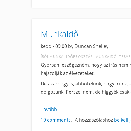
siker
című
tartalomra
Munkaidő
kedd - 09:00 by Duncan Shelley
ÍRÓI MUNKA
IDŐBEOSZTÁS
MUNKAIDŐ
TERVE
Gyorsan leszögezném, hogy az írás nem 
hajszolják az élvezeteket.
De akárhogy is, abból élünk, hogy írunk, 
dolgozunk. Persze, nem, de higgyék csak a
Tovább
a
Munkaidő
19 comments
A hozzászóláshoz
be kell 
című