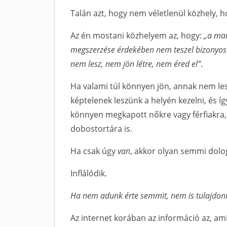
Talán azt, hogy nem véletlenül közhely,
Az én mostani közhelyem az, hogy:
„a mai
megszerzése érdekében nem teszel bizonyos 
nem lesz, nem jön létre, nem éred el”
.
Ha valami túl könnyen jön, annak nem les
képtelenek leszünk a helyén kezelni, és íg
könnyen megkapott nőkre vagy férfiakra, 
dobostortára is.
Ha csak úgy
van
, akkor olyan semmi dolo
Inflálódik.
Ha nem adunk érte semmit, nem is tulajdonít
Az internet korában az információ az, ami