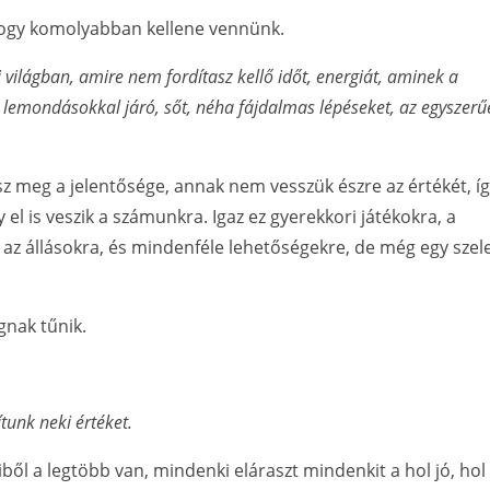
 hogy komolyabban kellene vennünk.
 világban, amire nem fordítasz kellő időt, energiát, aminek a
lemondásokkal járó, sőt, néha fájdalmas lépéseket, az egyszerű
z meg a jelentősége, annak nem vesszük észre az értékét, í
y el is veszik a számunkra. Igaz ez gyerekkori játékokra, a
az állásokra, és mindenféle lehetőségekre, de még egy szel
gnak tűnik.
unk neki értéket.
ből a legtöbb van, mindenki eláraszt mindenkit a hol jó, hol