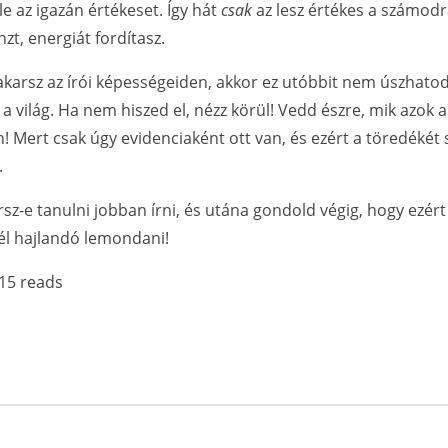
le az igazán értékeset. Így hát
csak
az lesz értékes a számodr
zt, energiát fordítasz.
akarsz az írói képességeiden, akkor ez utóbbit nem úszhato
 világ. Ha nem hiszed el, nézz körül! Vedd észre, mik azok a
! Mert csak úgy evidenciaként ott van, és ezért a töredékét 
.
sz-e tanulni jobban írni, és utána gondold végig, hogy ezér
él hajlandó lemondani!
15 reads