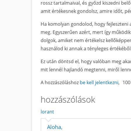
rossz tartalmaival, és győzd kiszedni belő
amit értékesnek gondolsz, amire időt, pén
Ha komolyan gondolod, hogy fejleszteni 
meg. Egyszerűen azért, mert így működik a
dolgok, amiket nem értékelsz kellőképpen
használod ki annak a tényleges értékéből
Ez után döntsd el, hogy valóban meg akar
mit lennél hajlandó megtenni, miről lenn
A hozzászóláshoz
be kell jelentkezni
100
hozzászólások
lorant
Aloha,