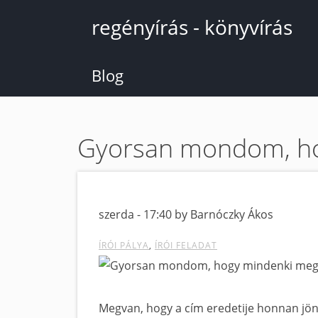
Ugrás
regényírás - könyvírás
a
tartalomra
Blog
Gyorsan mondom, ho
szerda - 17:40 by Barnóczky Ákos
ÍRÓI PÁLYA
ÍRÓI FELADAT
Megvan, hogy a cím eredetije honnan jö