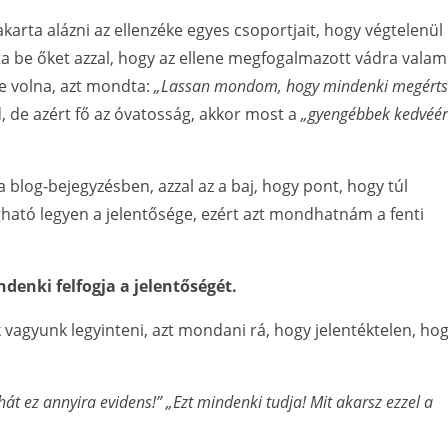
akarta alázni az ellenzéke egyes csoportjait, hogy végtelenül
ta be őket azzal, hogy az ellene megfogalmazott vádra valam
te volna, azt mondta:
„Lassan mondom, hogy mindenki megérts
 de azért fő az óvatosság, akkor most a
„gyengébbek kedvéér
 blog-bejegyzésben, azzal az a baj, hogy pont, hogy túl
gható legyen a jelentősége, ezért azt mondhatnám a fenti
enki felfogja a jelentőségét.
 vagyunk legyinteni, azt mondani rá, hogy jelentéktelen, ho
 hát ez annyira evidens!”
„Ezt mindenki tudja! Mit akarsz ezzel a