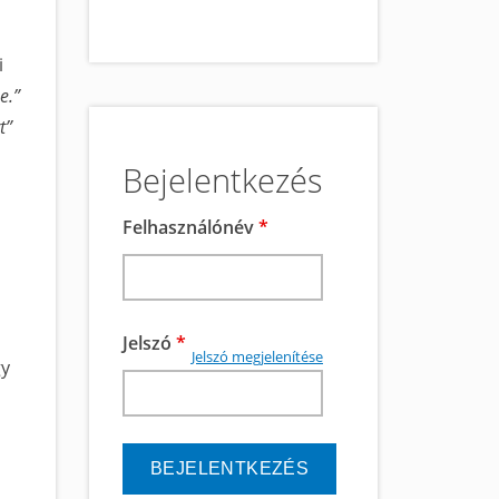
i
e.”
t”
Bejelentkezés
Felhasználónév
*
Jelszó
*
Jelszó megjelenítése
gy