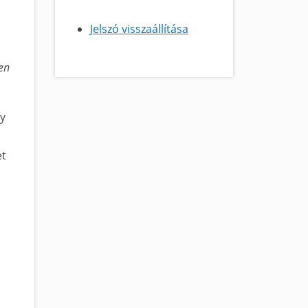
Jelszó visszaállítása
en
gy
et