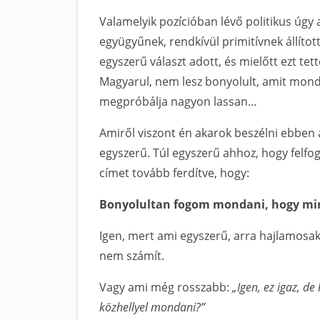
Valamelyik pozícióban lévő politikus úgy 
együgyűnek, rendkívül primitívnek állítot
egyszerű választ adott, és mielőtt ezt tet
Magyarul, nem lesz bonyolult, amit mond,
megpróbálja nagyon lassan…
Amiről viszont én akarok beszélni ebben a
egyszerű. Túl egyszerű ahhoz, hogy felfo
címet tovább ferdítve, hogy:
Bonyolultan fogom mondani, hogy mind
Igen, mert ami egyszerű, arra hajlamosak
nem számít.
Vagy ami még rosszabb:
„Igen, ez igaz, de
közhellyel mondani?”