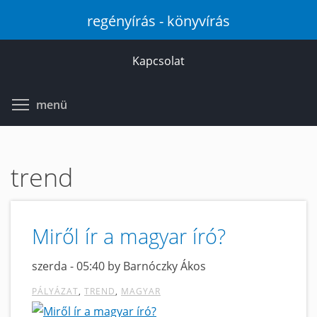
Ugrás
regényírás - könyvírás
a
tartalomra
Kapcsolat
Toggle menu visibility
menü
trend
Miről ír a magyar író?
szerda - 05:40 by Barnóczky Ákos
PÁLYÁZAT
TREND
MAGYAR