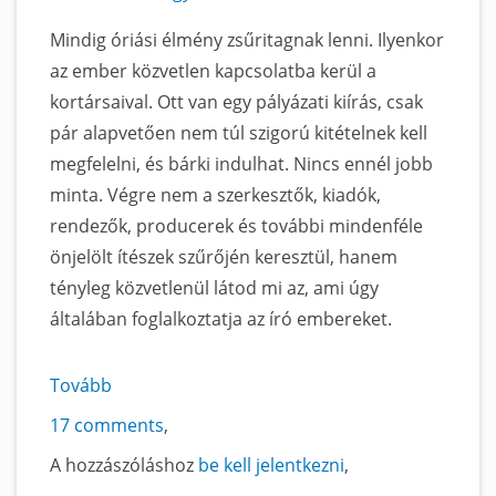
Mindig óriási élmény zsűritagnak lenni. Ilyenkor
az ember közvetlen kapcsolatba kerül a
kortársaival. Ott van egy pályázati kiírás, csak
pár alapvetően nem túl szigorú kitételnek kell
megfelelni, és bárki indulhat. Nincs ennél jobb
minta. Végre nem a szerkesztők, kiadók,
rendezők, producerek és további mindenféle
önjelölt ítészek szűrőjén keresztül, hanem
tényleg közvetlenül látod mi az, ami úgy
általában foglalkoztatja az író embereket.
Tovább
a
Miről
17 comments
ír
A hozzászóláshoz
be kell jelentkezni
a