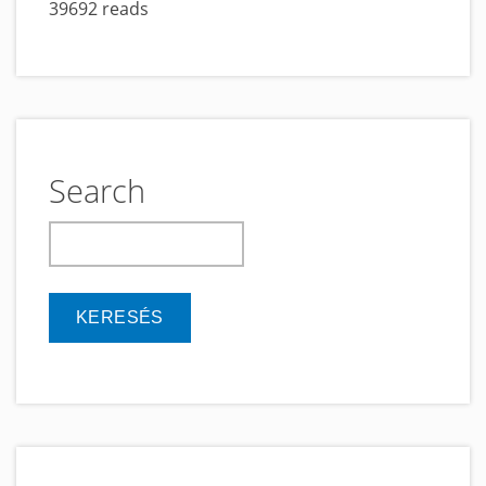
39692 reads
magyar
író?
című
tartalomra
Search
keresés