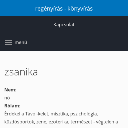
Ugrás
regényírás - könyvírás
a
tartalomra
Kapcsolat
Toggle menu visibility
menü
zsanika
Nem:
nő
Rólam:
Érdekel a Távol-kelet, misztika, pszichológia,
küzdősportok, zene, ezoterika, természet - végtelen a