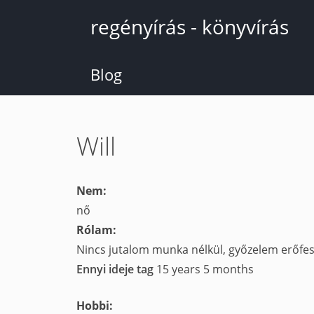
Ugrás
regényírás - könyvírás
a
tartalomra
Blog
Will
Nem:
nő
Rólam:
Nincs jutalom munka nélkül, győzelem erőfesz
Ennyi ideje tag
15 years 5 months
Hobbi: