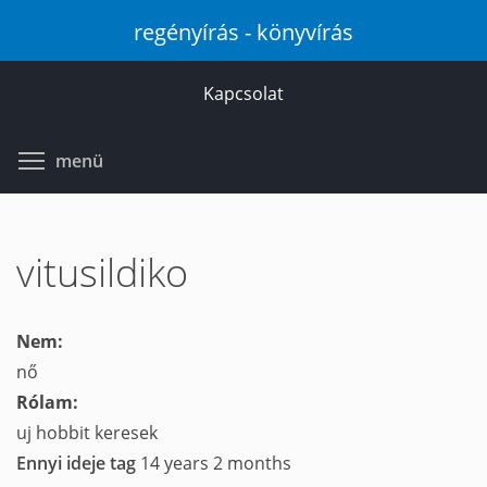
Ugrás
regényírás - könyvírás
a
tartalomra
Kapcsolat
Toggle menu visibility
menü
vitusildiko
Nem:
nő
Rólam:
uj hobbit keresek
Ennyi ideje tag
14 years 2 months