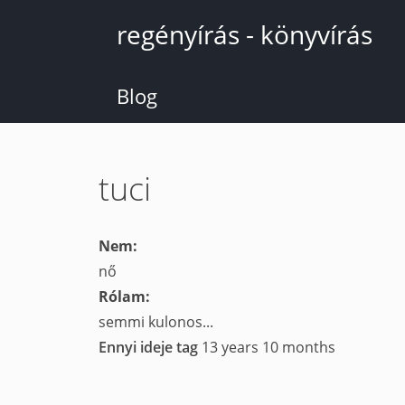
Ugrás
regényírás - könyvírás
a
tartalomra
Blog
tuci
Nem:
nő
Rólam:
semmi kulonos...
Ennyi ideje tag
13 years 10 months