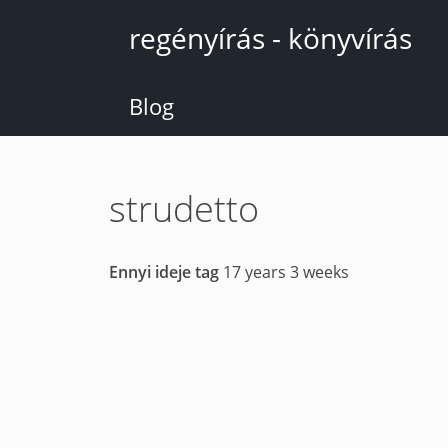
Ugrás
regényírás - könyvírás
a
tartalomra
Blog
strudetto
Ennyi ideje tag
17 years 3 weeks