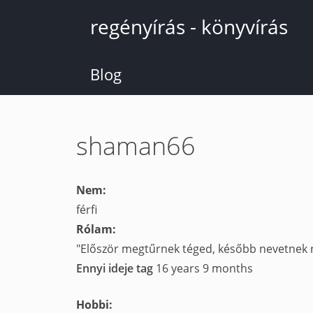
Ugrás
regényírás - könyvírás
a
tartalomra
Blog
shaman66
Nem:
férfi
Rólam:
"Először megtűrnek téged, később nevetnek r
Ennyi ideje tag
16 years 9 months
Hobbi: