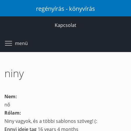
Ugrás
regényírás - könyvírás
a
tartalomra
Kapcsolat
Toggle menu visibility
menü
niny
Nem:
nő
Rólam:
Niny vagyok, és a többi sablonos szöveg! (:
Ennyi ideje tag
16 years 4 months