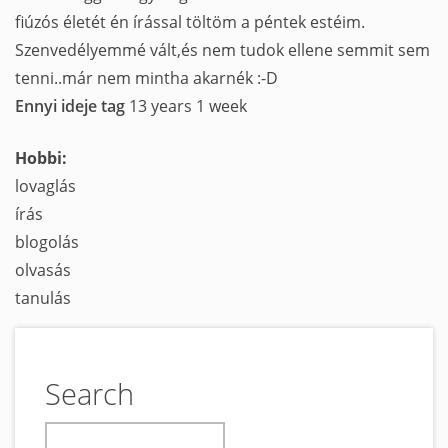
fiúzós életét én írással töltöm a péntek estéim.
Szenvedélyemmé vált,és nem tudok ellene semmit sem
tenni..már nem mintha akarnék :-D
Ennyi ideje tag
13 years 1 week
Hobbi:
lovaglás
írás
blogolás
olvasás
tanulás
Search
keresés