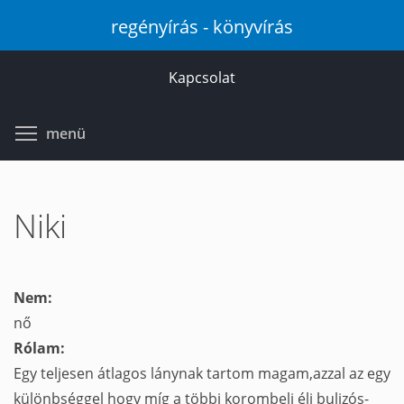
Ugrás
regényírás - könyvírás
a
tartalomra
Kapcsolat
Toggle menu visibility
menü
Niki
Nem:
nő
Rólam:
Egy teljesen átlagos lánynak tartom magam,azzal az egy
különbséggel hogy míg a többi korombeli éli bulizós-