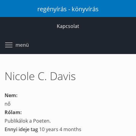
Ugrás
regényírás - könyvírás
a
tartalomra
Kapcsolat
Toggle menu visibility
menü
Nicole C. Davis
Nem:
nő
Rólam:
Publikálok a Poeten.
Ennyi ideje tag
10 years 4 months