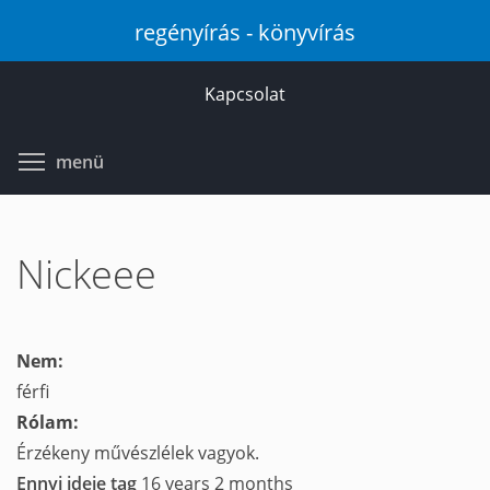
Ugrás
regényírás - könyvírás
a
tartalomra
Kapcsolat
Toggle menu visibility
menü
Nickeee
Nem:
férfi
Rólam:
Érzékeny művészlélek vagyok.
Ennyi ideje tag
16 years 2 months