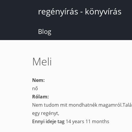
Ugrás
regényírás - könyvírás
a
tartalomra
Blog
Meli
Nem:
nő
Rólam:
Nem tudom mit mondhatnék magamról.Talán ann
egy regényt,
Ennyi ideje tag
14 years 11 months