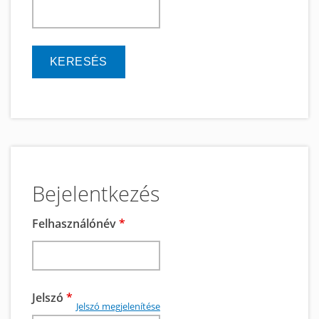
keresés
Bejelentkezés
Felhasználónév
*
Jelszó
*
Jelszó megjelenítése