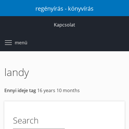
Ugrás
regényírás - könyvírás
a
tartalomra
Kapcsolat
Toggle menu visibility
menü
landy
Ennyi ideje tag
16 years 10 months
Search