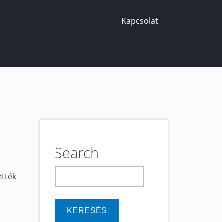
Kapcsolat
Search
keresés
ették