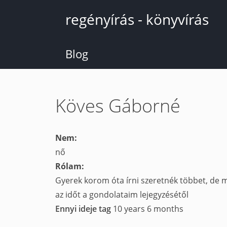
Ugrás
regényírás - könyvírás
a
tartalomra
Blog
Köves Gáborné
Nem:
nő
Rólam:
Gyerek korom óta írni szeretnék többet, de 
az időt a gondolataim lejegyzésétől
Ennyi ideje tag
10 years 6 months