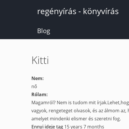
Ugrás
regényírás - könyvírás
a
tartalomra
Blog
Kitti
Nem:
nő
Rólam:
Magamról? Nem is tudom mit írjak.Lehet,hogy
vagyok, rengeteget olvasok, és az álmom az, 
amelyet mindenki elismer és szeretni fog.
Ennyi ideje tag
15 years 7 months