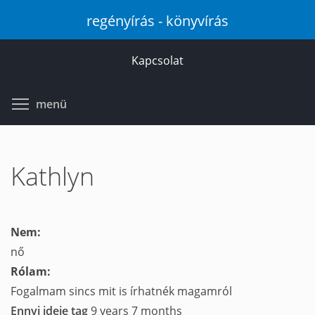
Ugrás
regényírás - könyvírás
a
tartalomra
Kapcsolat
Toggle menu visibility
menü
Kathlyn
Nem:
nő
Rólam:
Fogalmam sincs mit is írhatnék magamról
Ennyi ideje tag
9 years 7 months