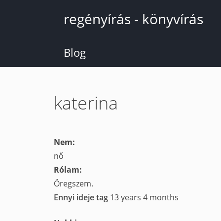
Ugrás
regényírás - könyvírás
a
tartalomra
Blog
katerina
Nem:
nő
Rólam:
Öregszem.
Ennyi ideje tag
13 years 4 months