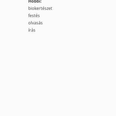
Hobbi:
biokertészet
festés
olvasás
írás