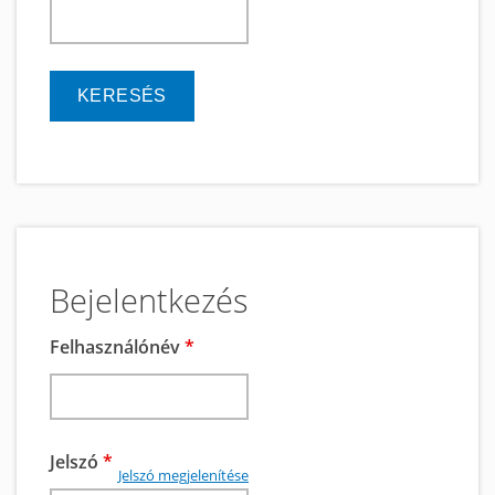
keresés
Bejelentkezés
Felhasználónév
*
Jelszó
*
Jelszó megjelenítése