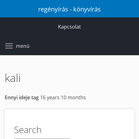
Ugrás
regényírás - könyvírás
a
tartalomra
Kapcsolat
Toggle menu visibility
menü
kali
Ennyi ideje tag
16 years 10 months
Search