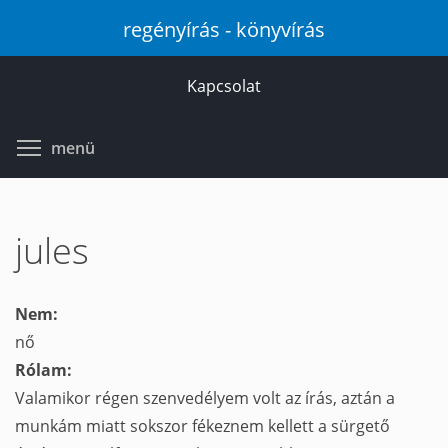
Ugrás
regényírás - könyvírás
a
tartalomra
Kapcsolat
Toggle menu visibility
menü
jules
Nem:
nő
Rólam:
Valamikor régen szenvedélyem volt az írás, aztán a
munkám miatt sokszor fékeznem kellett a sürgető