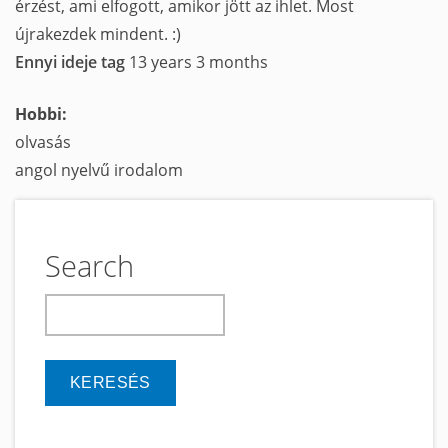
érzést, ami elfogott, amikor jött az ihlet. Most
újrakezdek mindent. :)
Ennyi ideje tag
13 years 3 months
Hobbi:
olvasás
angol nyelvű irodalom
Search
keresés