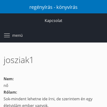
Ugrás
regényírás - könyvírás
a
tartalomra
Kapcsolat
Toggle menu visibility
menü
josziak1
Nem:
nő
Rólam:
Sok-mindent lehetne ide írni, de szerintem én egy
életvidám ember vagyok.