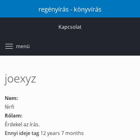
Ugrás
regényírás - könyvírás
a
tartalomra
Kapcsolat
Toggle menu visibility
menü
joexyz
Nem:
férfi
Rólam:
Érdekel az írás.
Ennyi ideje tag
12 years 7 months