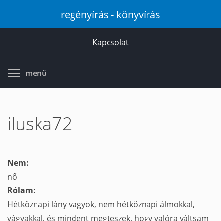
Ugrás
regényírás - könyvírás
a
tartalomra
Kapcsolat
Toggle menu visibility
menü
iluska72
Nem:
nő
Rólam:
Hétköznapi lány vagyok, nem hétköznapi álmokkal,
vágyakkal, és mindent megteszek, hogy valóra váltsam