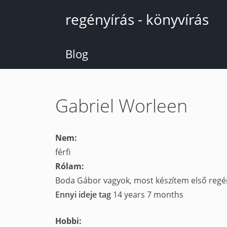
Ugrás
regényírás - könyvírás
a
tartalomra
Blog
Gabriel Worleen
Nem:
férfi
Rólam:
Boda Gábor vagyok, most készítem első regé
Ennyi ideje tag
14 years 7 months
Hobbi: