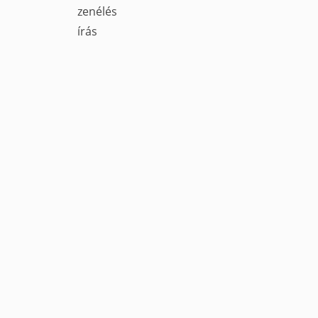
zenélés
írás