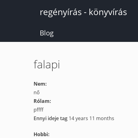
Ugrás
regényírás - könyvírás
a
tartalomra
Blog
falapi
Nem:
nő
Rólam:
pffff
Ennyi ideje tag
14 years 11 months
Hobbi: