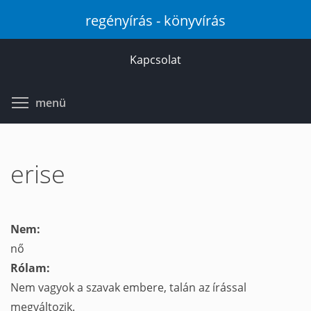
Ugrás
regényírás - könyvírás
a
tartalomra
Kapcsolat
Toggle menu visibility
menü
erise
Nem:
nő
Rólam:
Nem vagyok a szavak embere, talán az írással
megváltozik.