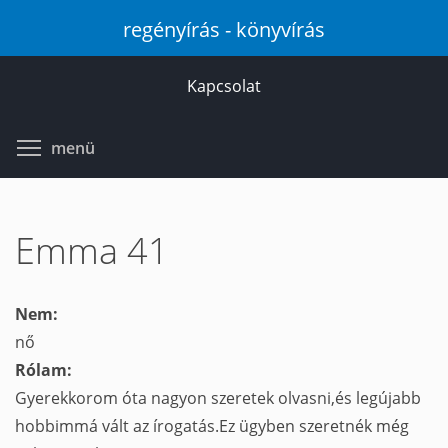
Ugrás
regényírás - könyvírás
a
tartalomra
Kapcsolat
Toggle menu visibility
menü
Emma 41
Nem:
nő
Rólam:
Gyerekkorom óta nagyon szeretek olvasni,és legújabb
hobbimmá vált az írogatás.Ez ügyben szeretnék még