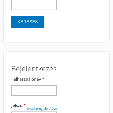
keresés
Bejelentkezés
Felhasználónév
*
Jelszó
*
Jelszó megjelenítése