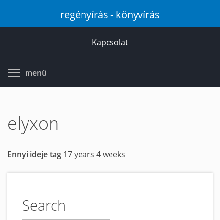
Ugrás
regényírás - könyvírás
a
tartalomra
Kapcsolat
Toggle menu visibility
menü
elyxon
Ennyi ideje tag
17 years 4 weeks
Search