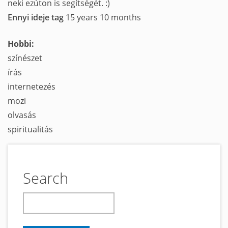
neki ezúton is segítségét. :)
Ennyi ideje tag
15 years 10 months
Hobbi:
színészet
írás
internetezés
mozi
olvasás
spiritualitás
Search
keresés