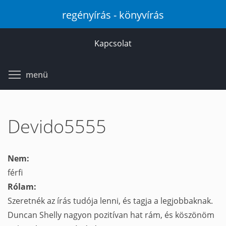
Ugrás
regényírás - könyvírás
a
tartalomra
Kapcsolat
Toggle menu visibility
menü
Devido5555
Nem:
férfi
Rólam:
Szeretnék az írás tudója lenni, és tagja a legjobbaknak.
Duncan Shelly nagyon pozitívan hat rám, és köszönöm