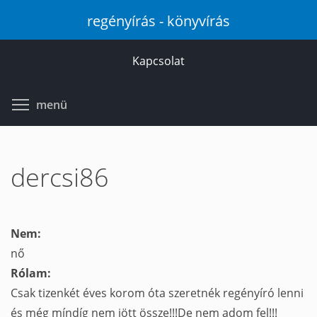
Ugrás
regényírás - könyvírás
a
tartalomra
Kapcsolat
Toggle menu visibility
menü
dercsi86
Nem:
nő
Rólam:
Csak tizenkét éves korom óta szeretnék regényíró lenni
és még míndíg nem jött össze!!!De nem adom fel!!!