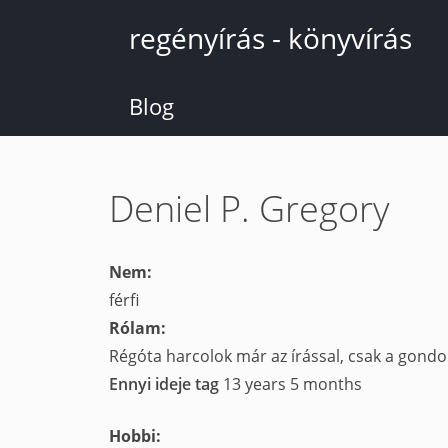
Ugrás
regényírás - könyvírás
a
tartalomra
Blog
Deniel P. Gregory
Nem:
férfi
Rólam:
Régóta harcolok már az írással, csak a gond
Ennyi ideje tag
13 years 5 months
Hobbi: