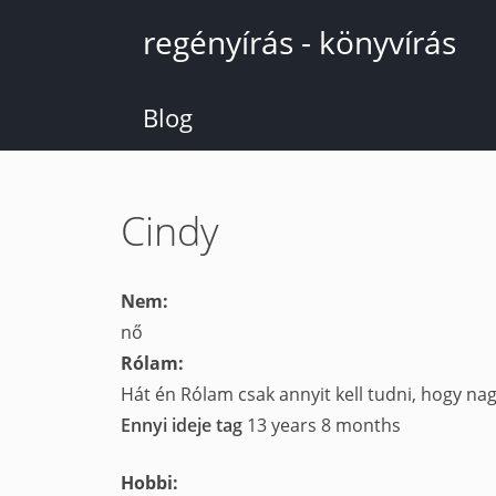
Ugrás
regényírás - könyvírás
a
tartalomra
Blog
Cindy
Nem:
nő
Rólam:
Hát én Rólam csak annyit kell tudni, hogy nagy
Ennyi ideje tag
13 years 8 months
Hobbi: