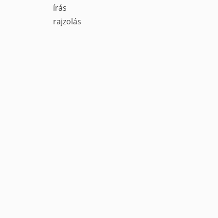
írás
rajzolás