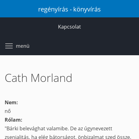
Ugrás
regényírás - könyvírás
a
tartalomra
Kapcsolat
Toggle menu visibility
menü
Cath Morland
Nem:
nő
Rólam:
"Bárki belevághat valamibe. De az úgynevezett
zsenialitás, ha elég bátorságot, önbizalmat szed össze,