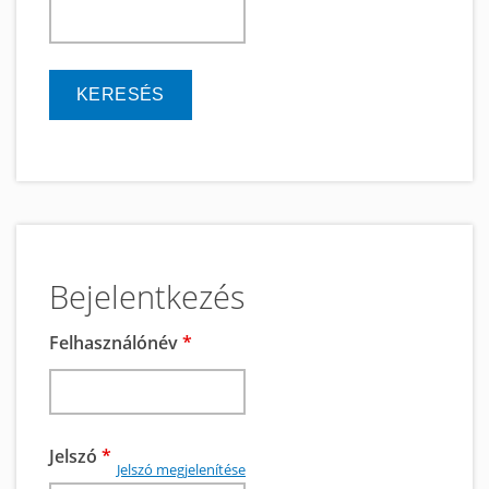
keresés
Bejelentkezés
Felhasználónév
*
Jelszó
*
Jelszó megjelenítése