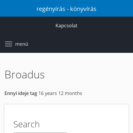
Ugrás
regényírás - könyvírás
a
tartalomra
Kapcsolat
Toggle menu visibility
menü
Broadus
Ennyi ideje tag
16 years 12 months
Search