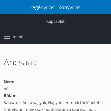
Ugrás
regényírás - könyvírás
a
tartalomra
Kapcsolat
Toggle menu visibility
menü
Ancsaaa
Nem:
nő
Rólam:
Sziasztok! Anita vagyok, Nagyon szeretek történetetek
írni, viszont még csak bontogatom a szárnyaimat.