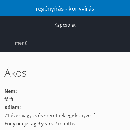
Ugrás
regényírás - könyvírás
a
tartalomra
Kapcsolat
Toggle menu visibility
menü
Ákos
Nem:
férfi
Rólam:
21 éves vagyok és szeretnék egy könyvet írni
Ennyi ideje tag
9 years 2 months