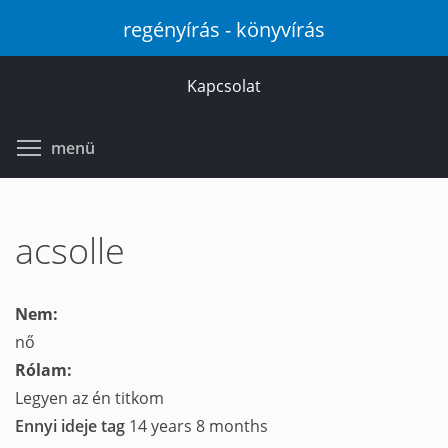
Ugrás
regényírás - könyvírás
a
tartalomra
Kapcsolat
Toggle menu visibility
menü
acsolle
Nem:
nő
Rólam:
Legyen az én titkom
Ennyi ideje tag
14 years 8 months